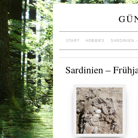
GÜ
START
HOBBIES
SARDINIEN 
Sardinien – Frühj