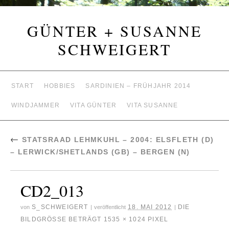
GÜNTER + SUSANNE
SCHWEIGERT
START
HOBBIES
SARDINIEN – FRÜHJAHR 2014
WINDJAMMER
VITA GÜNTER
VITA SUSANNE
←
STATSRAAD LEHMKUHL – 2004: ELSFLETH (D)
– LERWICK/SHETLANDS (GB) – BERGEN (N)
CD2_013
S_SCHWEIGERT
18. MAI 2012
DIE
von
|
veröffentlicht
|
BILDGRÖSSE BETRÄGT
1535 × 1024
PIXEL