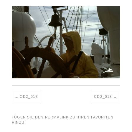
CD2_013
CD2_018
FÜGEN SIE DEN
PERMALINK
ZU IHREN FAVORITEN
HINZU.