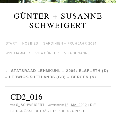
GÜNTER + SUSANNE
SCHWEIGERT
START
HOBBIES
SARDINIEN – FRÜHJAHR 2014
WINDJAMMER
VITA GÜNTER
VITA SUSANNE
←
STATSRAAD LEHMKUHL – 2004: ELSFLETH (D)
– LERWICK/SHETLANDS (GB) – BERGEN (N)
CD2_016
S_SCHWEIGERT
18. MAI 2012
DIE
von
|
veröffentlicht
|
BILDGRÖSSE BETRÄGT
1535 × 1024
PIXEL