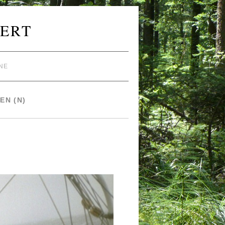
ERT
NE
EN (N)