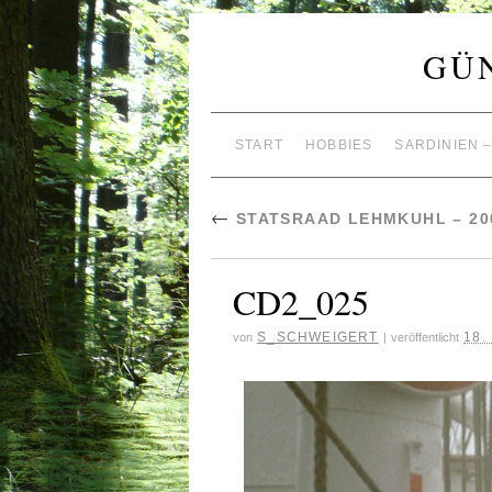
GÜ
START
HOBBIES
SARDINIEN 
←
STATSRAAD LEHMKUHL – 200
CD2_025
S_SCHWEIGERT
18.
von
|
veröffentlicht