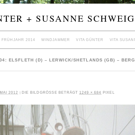
NTER + SUSANNE SCHWEIG
– FRÜHJAHR 2014
WINDJAMMER
VITA GÜNTER
VITA SUSAN
4: ELSFLETH (D) – LERWICK/SHETLANDS (GB) – BERG
 MAI 2012
DIE BILDGRÖSSE BETRÄGT
1249 × 684
PIXEL
|