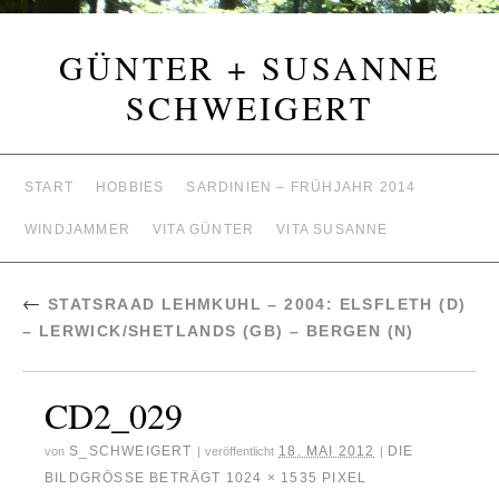
GÜNTER + SUSANNE
SCHWEIGERT
START
HOBBIES
SARDINIEN – FRÜHJAHR 2014
WINDJAMMER
VITA GÜNTER
VITA SUSANNE
←
STATSRAAD LEHMKUHL – 2004: ELSFLETH (D)
– LERWICK/SHETLANDS (GB) – BERGEN (N)
CD2_029
S_SCHWEIGERT
18. MAI 2012
DIE
von
|
veröffentlicht
|
BILDGRÖSSE BETRÄGT
1024 × 1535
PIXEL